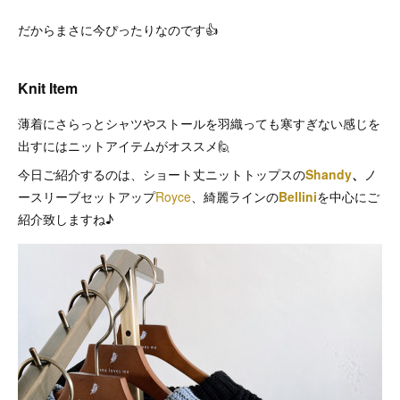
だからまさに今ぴったりなのです👍
Knit Item
薄着にさらっとシャツやストールを羽織っても寒すぎない感じを
出すにはニットアイテムがオススメ🙋
今日ご紹介するのは、ショート丈ニットトップスの
Shandy
、
ノ
ースリーブセットアップ
Royce
、綺麗ラインの
Bellini
を中心にご
紹介致しますね♪