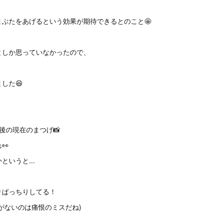
ぶたをあげるという効果が期待できるとのこと🤩
としか思っていなかったので、
した😆
後の現在のまつげ📸
👀
いうと...
りぱっちりしてる！
がないのは痛恨のミスだね)