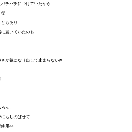
なバチバチにつけていたから
🥺
こともあり
横に置いていたのも
短さが気になり出して止まらないw

ちろん、
中にもしのばせて、
使用👀