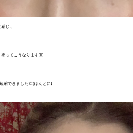
な感じ↓
ってこうなります🙆‍♀️
短縮できました👏(ほんとに)