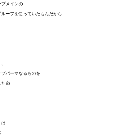
ープメインの
プルーフを使っていたもんだから
く、
ップパーマなるものを
た👍
とは
