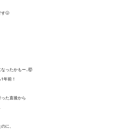
す🌝
ったかもー..🤯
1年前！
、
行った直後から
.
たのに、