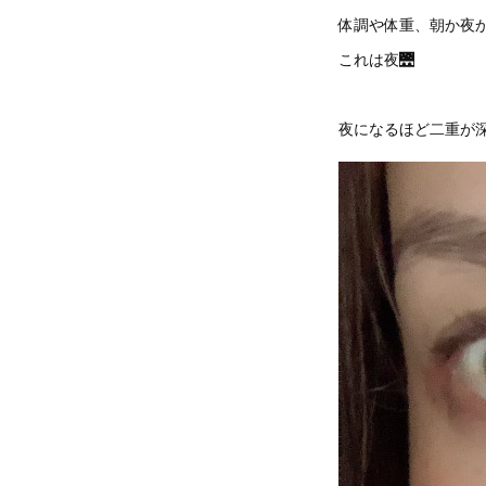
体調や体重、朝か夜
これは夜🌉
夜になるほど二重が