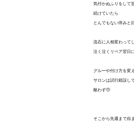
気付かぬふりをして
続けていたら
とんでもない痒みと目の
流石に人相変わって
泣く泣くリペア翌日に
グルーや付け方を変
サロンは試行錯誤し
敵わず🥺
そこから先週まで自ま