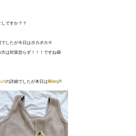
ごしですか？？
でしたが今日はポカポカ🌞
方は対策怠らず！！！ですね😅
urf
の詳細でしたが本日は
Misty
!!