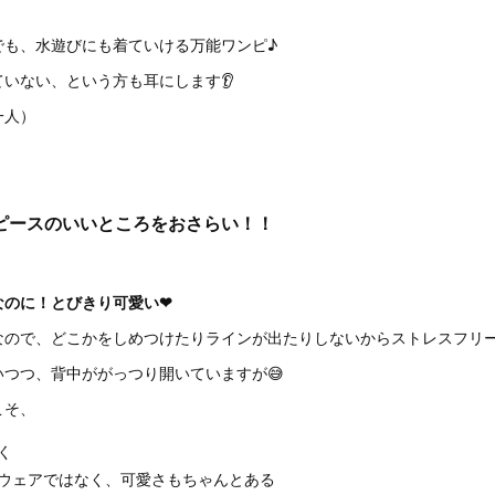
でも、水遊びにも着ていける万能ワンピ♪
いない、という方も耳にします👂
一人）
ピースのいいところをおさらい！！
のに！とびきり可愛い❤︎
なので、どこかをしめつけたりラインが出たりしないからストレスフリ
つつ、背中ががっつり開いていますが😅
こそ、
く
ウェアではなく、可愛さもちゃんとある