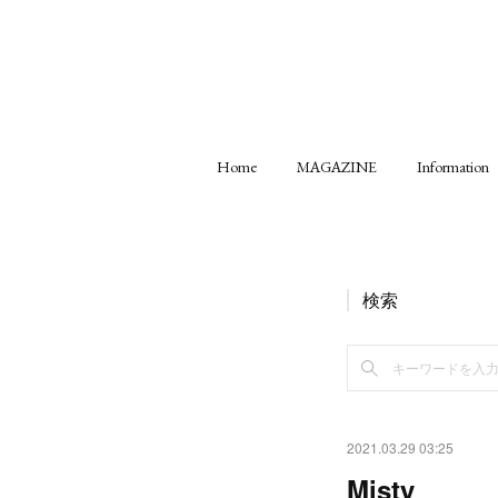
Home
MAGAZINE
Information
検索
2021.03.29 03:25
Misty