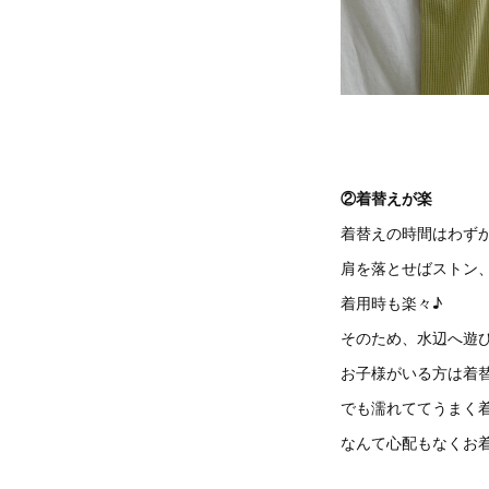
②着替えが楽
着替えの時間はわずか
肩を落とせばストン
着用時も楽々♪
そのため、水辺へ遊
お子様がいる方は着
でも濡れててうまく着
なんて心配もなくお