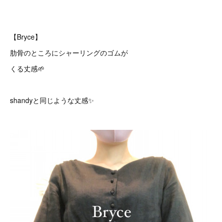
【Bryce】
肋骨のところにシャーリングのゴムが
くる丈感🌱
shandyと同じような丈感✨