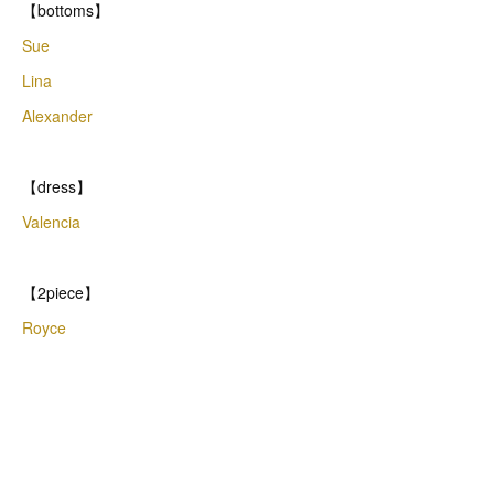
【bottoms】
Sue
Lina
Alexander
【dress】
Valencia
【2piece】
Royce