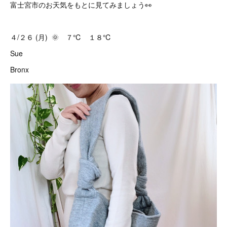
富士宮市のお天気をもとに見てみましょう👀
４/２６ (月) 🌞 ７℃ １８℃
Sue
Bronx