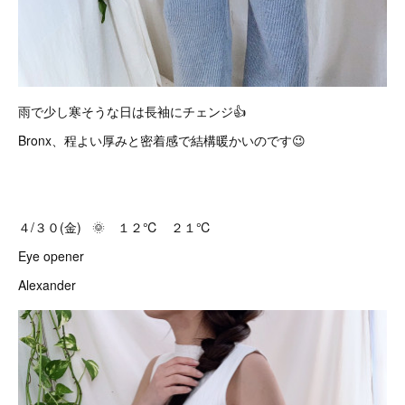
雨で少し寒そうな日は長袖にチェンジ👍
Bronx、程よい厚みと密着感で結構暖かいのです😉
４/３０(金) 🌞 １２℃ ２１℃
Eye opener
Alexander