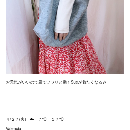
お天気がいいので風でフワリと動くSueが着たくなる🎶
４/２７(火) ☁️ ７℃ １７℃
Valencia