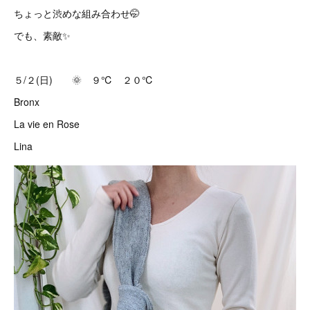
ちょっと渋めな組み合わせ🤭
でも、素敵✨
５/２(日) 🌞 ９℃ ２０℃
Bronx
La vie en Rose
Lina