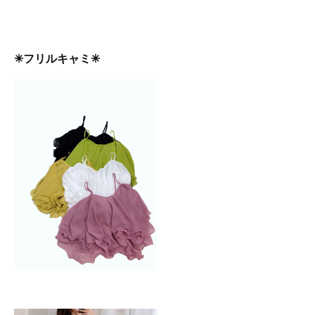
✳︎フリルキャミ✳︎