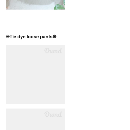
✳︎Tie dye loose pants✳︎