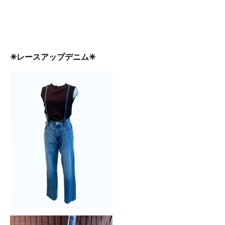
✳︎レースアップデニム✳︎