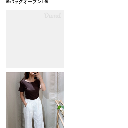
✳︎バックオープンT✳︎