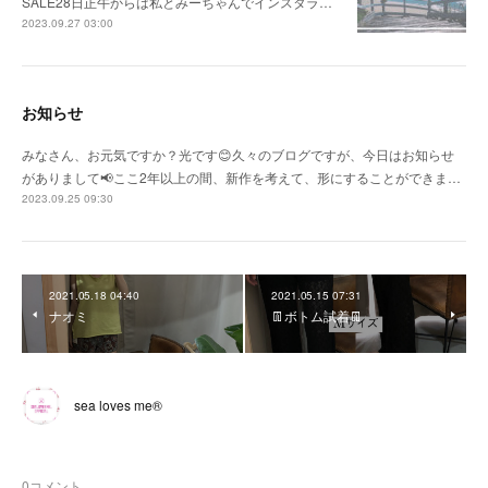
SALE28日正午からは私とみーちゃんでインスタラ…
2023.09.27 03:00
お知らせ
みなさん、お元気ですか？光です😊久々のブログですが、今日はお知らせ
がありまして📢ここ2年以上の間、新作を考えて、形にすることができま…
2023.09.25 09:30
2021.05.18 04:40
2021.05.15 07:31
ナオミ
👖ボトム試着👖
sea loves me®︎
0
コメント