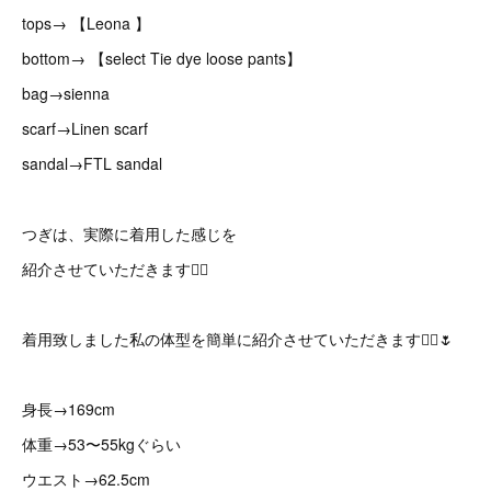
tops→ 【Leona 】
bottom→ 【select Tie dye loose pants】
bag→sienna
scarf→Linen scarf
sandal→FTL sandal
つぎは、実際に着用した感じを
紹介させていただきます🙇‍♀️
着用致しました私の体型を簡単に紹介させていただきます🙇‍♀️🌷
身長→169cm
体重→53〜55kgぐらい
ウエスト→62.5cm