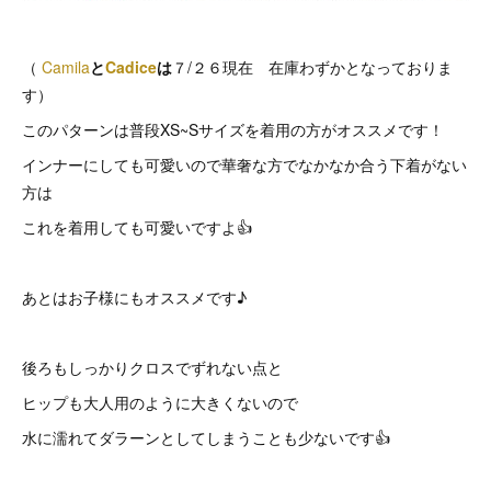
（
Camila
と
Cadice
は
７/２６現在 在庫わずかとなっておりま
す）
このパターンは普段XS~Sサイズを着用の方がオススメです！
インナーにしても可愛いので華奢な方でなかなか合う下着がない
方は
これを着用しても可愛いですよ👍
あとはお子様にもオススメです♪
後ろもしっかりクロスでずれない点と
ヒップも大人用のように大きくないので
水に濡れてダラーンとしてしまうことも少ないです👍