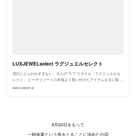
LUXJEWELselect ラグジュエルセレクト
流行にとらわれすぎない、大人の”ラフ”スタイル「ラグジュエルセ
レクト」 ビーチリゾートの本場より買い付けたアイテムを主に取…
www.luxjewel.jp
9月20日をもって
一時休業という形をとることに決めたの😌