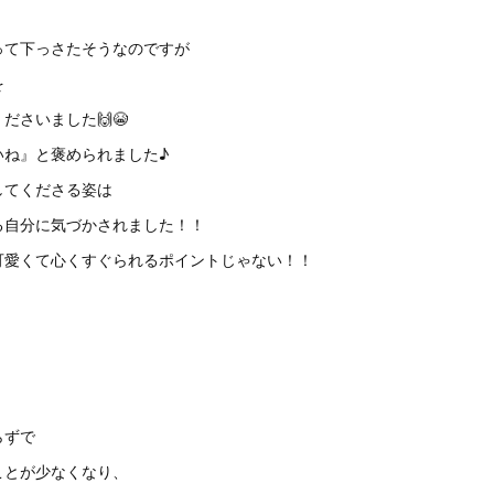
って下っさたそうなのですが
を
ださいました🙌😭
いね』と褒められました♪
してくださる姿は
る自分に気づかされました！！
可愛くて心くすぐられるポイントじゃない！！
らずで
ことが少なくなり、