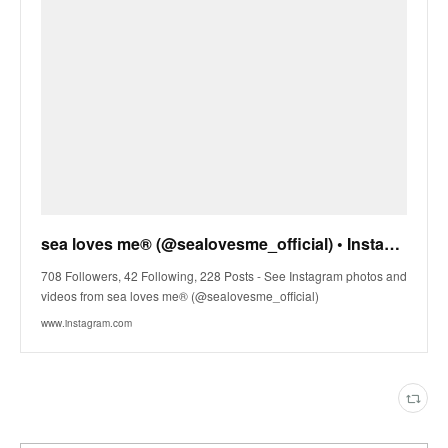
sea loves me®︎ (@sealovesme_official) • Instagram photos and videos
708 Followers, 42 Following, 228 Posts - See Instagram photos and
videos from sea loves me®︎ (@sealovesme_official)
www.instagram.com