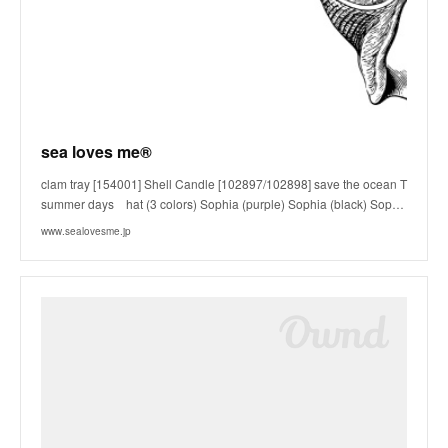
sea loves me®
clam tray [154001] Shell Candle [102897/102898] save the ocean T
summer days hat (3 colors) Sophia (purple) Sophia (black) Sop…
www.sealovesme.jp