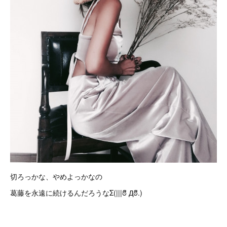
切ろっかな、やめよっかなの
葛藤を永遠に続けるんだろうなΣ(|||ಠิ Дಠิ.)