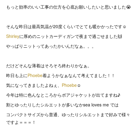
もっと効率のいい工事の仕方を心底お願いしたいと思いました😭
そんな昨日は最高気温が20度くらいでとても暖かかったです☺️
Shirley
に厚めのニットカーディガンで夜まで過ごせました🙌
やっぱりニットってあったかいんだなぁ。。。
だけどそんな薄着はそろそろ終わりかなぁ。
昨日も上に
Phoebe
着ようかなぁなんて考えてました！！
気になってきましたよねぇ、
Phoebe
☺️
今年は特に色んなところからボアジャケットが出てますね♪
割とゆったりしたシルエットが多いなかsea loves me では
コンパクトサイズから普通、ゆったりシルエットまで好みで様々
ですよ＝＝＝！