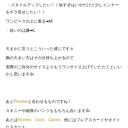
・スタイルアップしたい！！短すぎはいやだけど少しインナー
をチラ見せしたい！！
ワンピースの上に着る➡︎M
・短いのは嫌➡︎L
大まかに言うとこういった感じです☺️
胸の大きい方はその分持ち上がるので
実際のご自分のサイズよりもうワンサイズ上げていただくといい
かと思います👍
あと
Phoebe
と合わせるものですね！
スキニーや細身のパンツももちろん合います👍
あとは
Romee
、
Cece
、
Carole
、他にはフレアスカートやタイト
なスカート