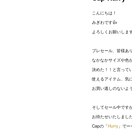
こんにちは！
みぎわです👍
よろしくお願いします
プレセール、皆様あ
なかなかサイズや色
決めた！！と言って
使えるアイテム、気
お買い逃しのないよ
そしてセール中です
お待たせいたしまし
Capの「
Hurry
」でー