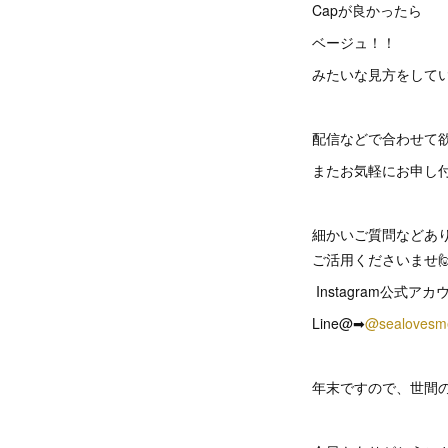
Capが良かったら
ベージュ！！
みたいな見方をして
配信などで合わせて
またお気軽にお申し付
細かいご質問などありま
ご活用くださいませ
Instagram公式アカ
Line@➡︎
@sealoves
年末ですので、世間