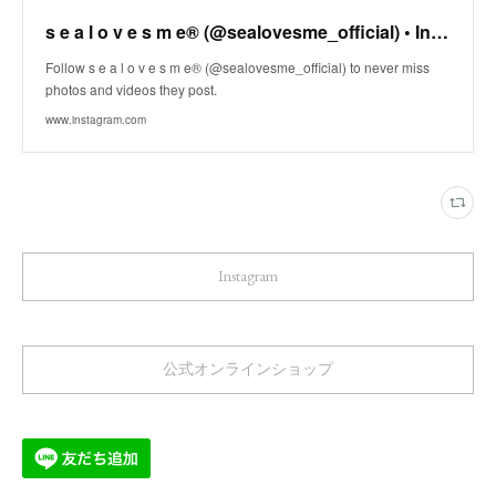
s e a l o v e s m e®︎ (@sealovesme_official) • Instagram photos and videos
Follow s e a l o v e s m e®︎ (@sealovesme_official) to never miss
photos and videos they post.
www.instagram.com
Instagram
公式オンラインショップ