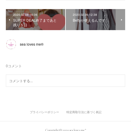
2020.02.08 16:06
2020.02.06 12:38
SUPER DEAL終了まであと
Bettyが使えるんです
残り５日
sea loves me®︎
0
コメント
プライバシーポリシー
特定商取引法に基づく表記
Copyright © 2020 sea loves me®