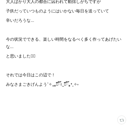
大人ばかり大人の都合に囚われて動揺しがちですが
子供だっていつものようにはいかない毎日を送っていて
辛いだろうな...
今の状況でできる、楽しい時間をなるべく多く作ってあげたい
な...
と思いました🙇‍♀️
それでは今日はこの辺で！
みなさまごきげんよう˚✧₊⁎❝᷀ົཽ≀ˍ̮ ❝᷀ົཽ⁎⁺˳✧༚