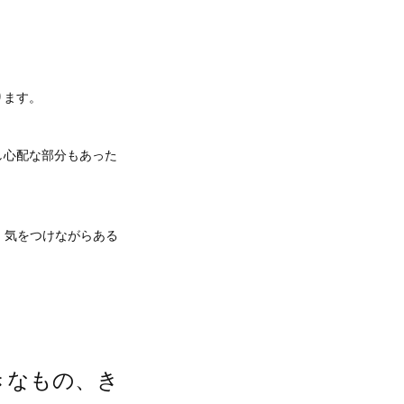
ります。
し心配な部分もあった
）気をつけながらある
きなもの、き