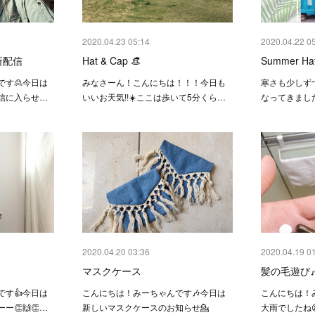
2020.04.23 05:14
2020.04.22 0
所配信
Hat & Cap 👒
Summer Hat
す🙎今日は
みなさーん！こんにちは！！！今日も
寒さも少しず
信に入らせ…
いいお天気!!☀️ここは歩いて5分くら…
なってきまし
2020.04.20 03:36
2020.04.19 0
マスクケース
髪の毛遊び
す👍今日は
こんにちは！みーちゃんです🎶今日は
こんにちは！
👏🙌👏…
新しいマスクケースのお知らせ💁
大雨でしたね