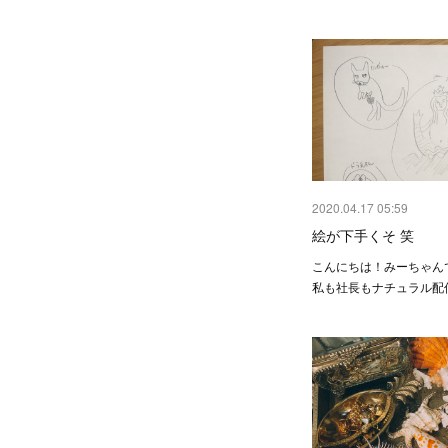
2020.04.17 05:59
絵が下手くそ 笑
こんにちは！みーちゃんで
私も社長もナチュラル配