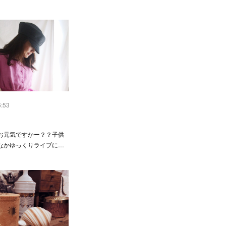
6:53
お元気ですかー？？子供
なかゆっくりライブに…