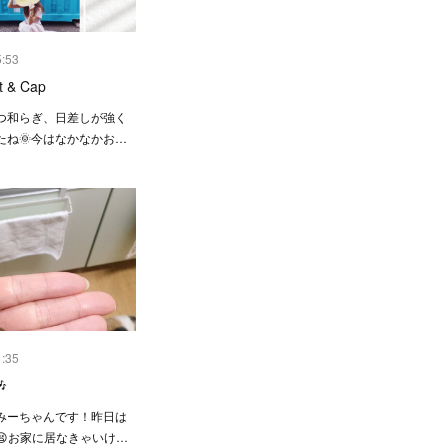
5:53
 & Cap
つ和らぎ、日差しが強く
たね🌞今はなかなかお…
1:35

みーちゃんです！昨日は
😫お家に居なきゃいけ…