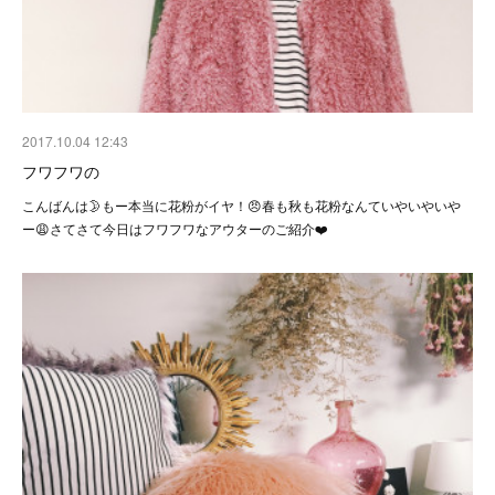
2017.10.04 12:43
フワフワの
こんばんは🌛もー本当に花粉がイヤ！😠春も秋も花粉なんていやいやいや
ー😩さてさて今日はフワフワなアウターのご紹介❤️