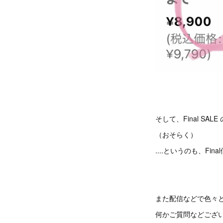
そして、Final S
（おそらく）
....というのも、Fi
また配信などで色々
何かご質問などござ