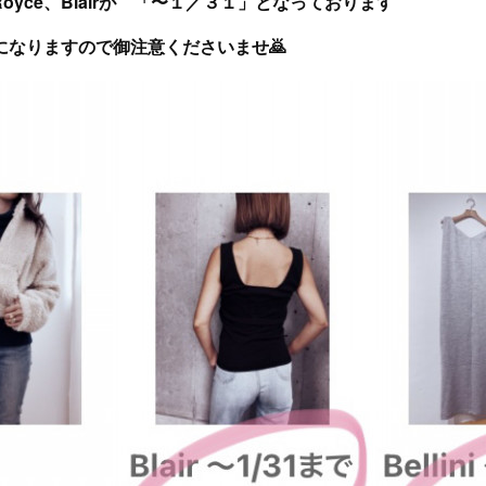
i、Royce、Blairが 「〜１／３１」となっております
になりますので御注意くださいませ🙇