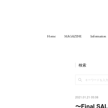
Home
MAGAZINE
Information
検索
2021.01.21 05:08
〜Final SA