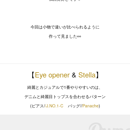
今回は小物で違いが比べられるように
作って見ました👀
【
Eye opener
&
Stella
】
綺麗とカジュアルで1番やりやすいのは、
デニムと綺麗目トップスを合わせるパターン
(ピアス/
/J.NO.1-C
バッグ//
Panache
)