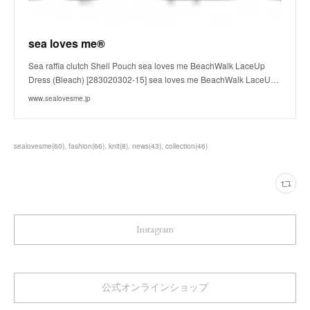
sea loves me®
Sea raffia clutch Shell Pouch sea loves me BeachWalk LaceUp
Dress (Bleach) [283020302-15] sea loves me BeachWalk LaceU…
www.sealovesme.jp
sealovesme
(
60
)
fashion
(
66
)
knit
(
8
)
news
(
43
)
collection
(
46
)
Instagram
公式オンラインショップ