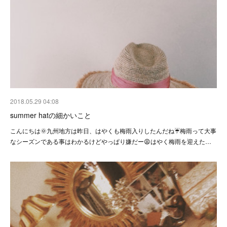
2018.05.29 04:08
summer hatの細かいこと
こんにちは🌞九州地方は昨日、はやくも梅雨入りしたんだね☔️梅雨って大事
なシーズンである事はわかるけどやっぱり嫌だー😩はやく梅雨を迎えた…