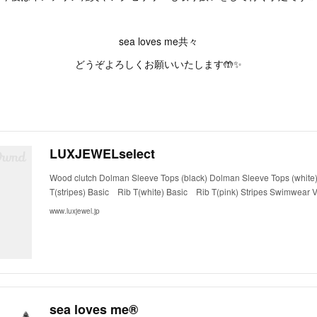
sea loves me共々
どうぞよろしくお願いいたします🤲✨
LUXJEWELselect
Wood clutch Dolman Sleeve Tops (black) Dolman Sleeve Tops (whit
T(stripes) Basic Rib T(white) Basic Rib T(pink) Stripes Swimwear
www.luxjewel.jp
sea loves me®