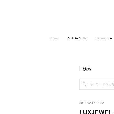
Home
MAGAZINE
Information
検索
2018.02.17 17:22
LUXJEWEL s