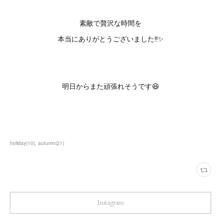
素敵で贅沢な時間を
本当にありがとうございました‼️✨
明日からまた頑張れそうです😆
holiday
(
10
)
autumn
(
21
)
Instagram