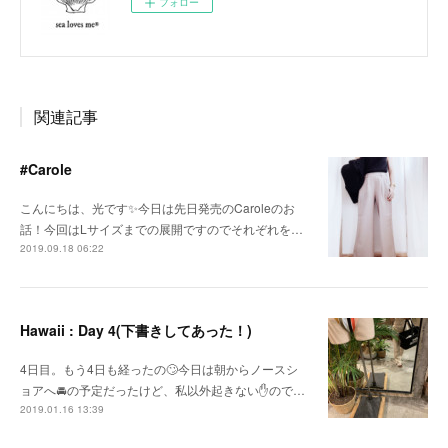
フォロー
関連記事
#Carole
こんにちは、光です✨今日は先日発売のCaroleのお
話！今回はLサイズまでの展開ですのでそれぞれを…
2019.09.18 06:22
Hawaii : Day 4(下書きしてあった！)
4日目。もう4日も経ったの🙄今日は朝からノースシ
ョアへ🚘の予定だったけど、私以外起きない✋ので…
2019.01.16 13:39