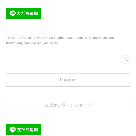
コーディネート
(
8
)
ファッション
(
26
)
photo
(
35
)
autumn
(
21
)
sealovesme
(
60
)
fashion
(
66
)
collection
(
46
)
winter
(
18
)
Instagram
公式オンラインショップ